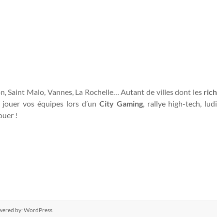
on, Saint Malo, Vannes, La Rochelle… Autant de villes dont les
ric
es jouer vos équipes lors d’un
City Gaming
, rallye high-tech, lu
ouer !
wered by:
WordPress
.