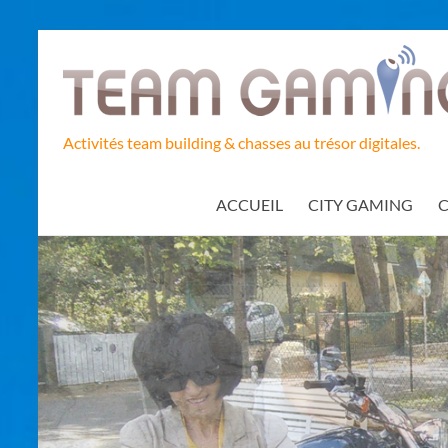
Aller
au
contenu
Activités team building & chasses au trésor digitales.
ACCUEIL
CITY GAMING