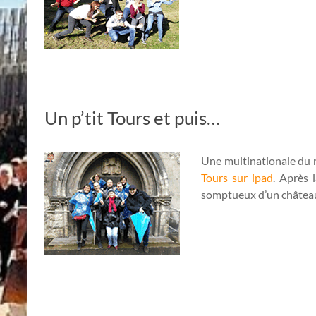
Un p’tit Tours et puis…
Une multinationale du ro
Tours sur ipad
. Après 
somptueux d’un château :