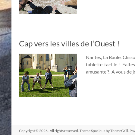
Cap vers les villes de l’Ouest !
Nantes, La Baule, Cliss
tablette tactile ! Fait
amusante ?! A vous de j
Copyright © 2026
. All rights reserved. Theme
Spacious
by ThemeGrill. Po