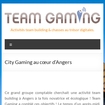
Aller
au
contenu
Activités team building & chasses au trésor digitales.
Menu
City Gaming au cœur d’Angers
Ce grand groupe comptable cherchait une activité team
building à Angers à la fois novatrice et écologique ! Team
Gaming a comblé ces objectifs ! Le temps d’un après-midi,